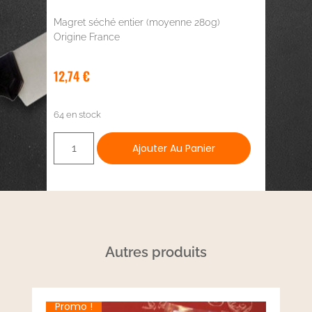
Magret séché entier (moyenne 280g)
Origine France
12,74
€
64 en stock
Ajouter Au Panier
Autres produits
Promo !